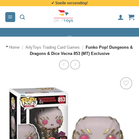
✔ Snelle verzending!
de
inhoud
*
Home
|
ArlyToys Trading Card Games
|
Funko Pop! Dungeons &
Dragons & Dice Vecna 853 (MT) Exclusive