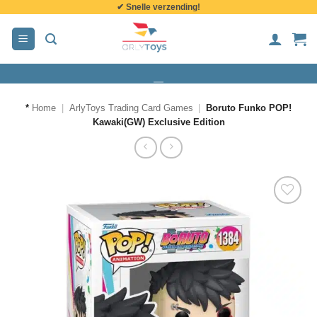
✔ Snelle verzending!
de
inhoud
*
Home
|
ArlyToys Trading Card Games
|
Boruto Funko POP!
Kawaki(GW) Exclusive Edition