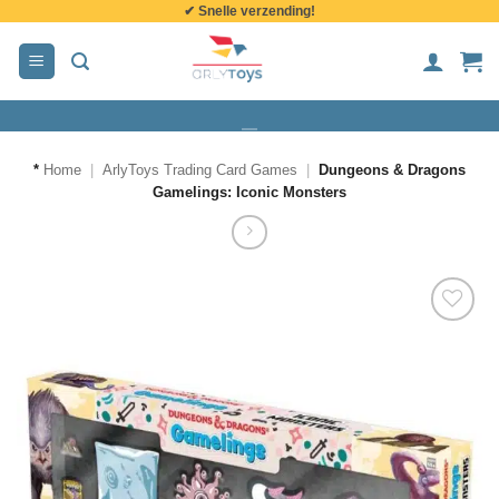
✔ Snelle verzending!
de
inhoud
*
Home
|
ArlyToys Trading Card Games
|
Dungeons & Dragons
Gamelings: Iconic Monsters