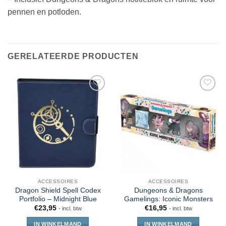
pennen en potloden.
GERELATEERDE PRODUCTEN
ACCESSOIRES
ACCESSOIRES
Dragon Shield Spell Codex
Dungeons & Dragons
Portfolio – Midnight Blue
Gamelings: Iconic Monsters
€
23,95
€
16,95
- incl. btw
- incl. btw
IN WINKELMAND
IN WINKELMAND