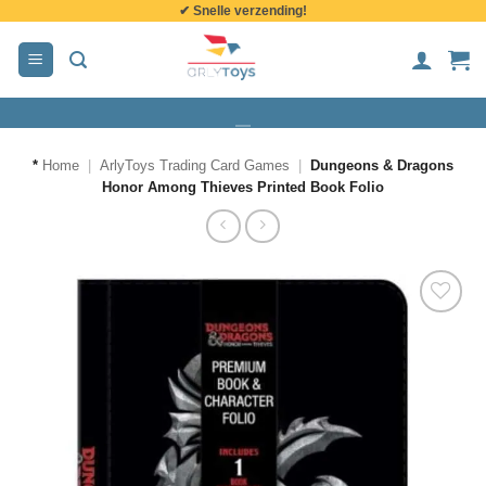
✔ Snelle verzending!
de
inhoud
*
Home
|
ArlyToys Trading Card Games
|
Dungeons & Dragons
Honor Among Thieves Printed Book Folio