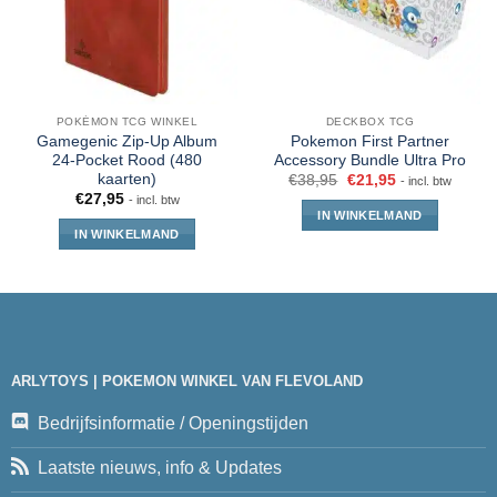
POKÉMON TCG WINKEL
DECKBOX TCG
Gamegenic Zip-Up Album
Pokemon First Partner
24-Pocket Rood (480
Accessory Bundle Ultra Pro
kaarten)
€
38,95
€
21,95
- incl. btw
€
27,95
- incl. btw
IN WINKELMAND
IN WINKELMAND
ARLYTOYS | POKEMON WINKEL VAN FLEVOLAND
Bedrijfsinformatie / Openingstijden
Laatste nieuws, info & Updates