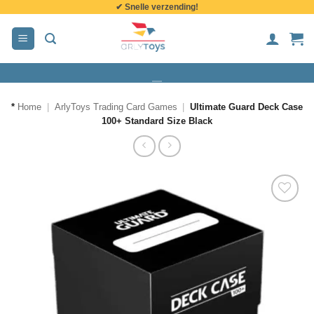
✔ Snelle verzending!
de
inhoud
*
Home
|
ArlyToys Trading Card Games
|
Ultimate Guard Deck Case
100+ Standard Size Black