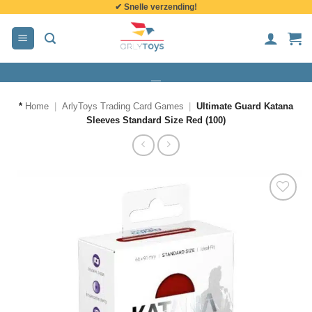
✔ Snelle verzending!
de
inhoud
*
Home
|
ArlyToys Trading Card Games
|
Ultimate Guard Katana
Sleeves Standard Size Red (100)