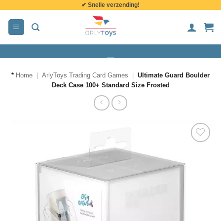
✔ Snelle verzending!
de
inhoud
*
Home
|
ArlyToys Trading Card Games
|
Ultimate Guard Boulder
Deck Case 100+ Standard Size Frosted