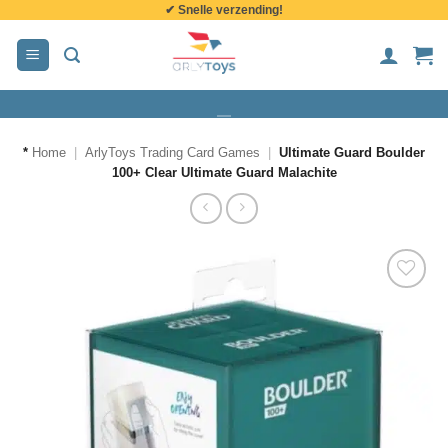
✔ Snelle verzending!
de
inhoud
*
Home
|
ArlyToys Trading Card Games
|
Ultimate Guard Boulder
100+ Clear Ultimate Guard Malachite