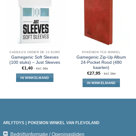
CADEAU'S ONDER DE 10 EURO
POKÉMON TCG WINKEL
Gamegenic Soft Sleeves
Gamegenic Zip-Up Album
(100 stuks) – Just Sleeves
24-Pocket Rood (480
kaarten)
€
1,40
- incl. btw
€
27,95
- incl. btw
IN WINKELMAND
IN WINKELMAND
ARLYTOYS | POKEMON WINKEL VAN FLEVOLAND
Bedrijfsinformatie / Openingstijden