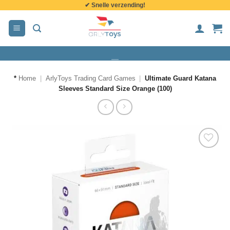
✔ Snelle verzending!
de
inhoud
*
Home
|
ArlyToys Trading Card Games
|
Ultimate Guard Katana
Sleeves Standard Size Orange (100)