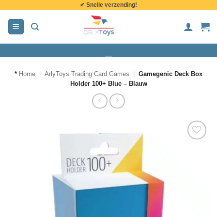
✔ Snelle verzending!
de
inhoud
*
Home
|
ArlyToys Trading Card Games
|
Gamegenic Deck Box
Holder 100+ Blue – Blauw