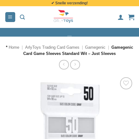
✔ Snelle verzending!
de
inhoud
*
Home
|
ArlyToys Trading Card Games
|
Gamegenic
|
Gamegenic
Card Game Sleeves Standard Wit – Just Sleeves