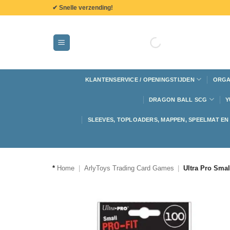
de
✔ Snelle verzending!
inhoud
KLANTENSERVICE / OPENINGSTIJDEN
ORGA
DRAGON BALL SCG
Y
SLEEVES, TOPLOADERS, MAPPEN, SPEELMAT E
*
Home
|
ArlyToys Trading Card Games
|
Ultra Pro Smal