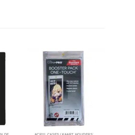
SLEEVES, TOPLOADERS, MAPPEN EN DECKBOX
ACRYL CASES / KAART HOUDERS