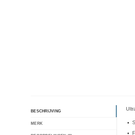
Ultr
BESCHRIJVING
S
MERK
F