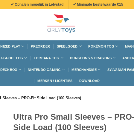
✔ Ophalen mogelijk in Lelystad
✔ Minimale bestelwaarde €15
NIZED PLAY
PREORDER
SPEELGOED
POKÉMON TCG
MAGI
U-GI-OH! TCG
LORCANA TCG
DUNGEONS & DRAGONS
ANDER
N DECKBOX
NINTENDO GAMING
MERCHANDISE
SYLVANIAN FAM
MERKEN / LICENTIES
DOWNLOAD
l Sleeves – PRO-Fit Side Load (100 Sleeves)
Ultra Pro Small Sleeves – PRO-
Side Load (100 Sleeves)