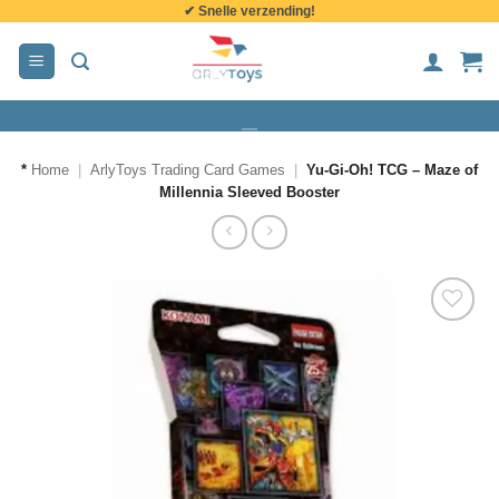
✔ Snelle verzending!
de
inhoud
*
Home
|
ArlyToys Trading Card Games
|
Yu-Gi-Oh! TCG – Maze of
Millennia Sleeved Booster