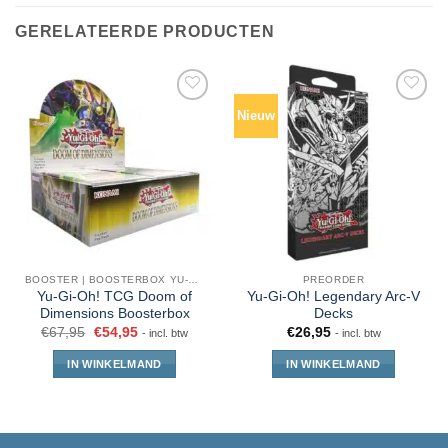
GERELATEERDE PRODUCTEN
Nieuw
BOOSTER | BOOSTERBOX YU-GI-OH!
PREORDER
Yu-Gi-Oh! TCG Doom of
Yu-Gi-Oh! Legendary Arc-V
Dimensions Boosterbox
Decks
€
67,95
€
54,95
€
26,95
- incl. btw
- incl. btw
IN WINKELMAND
IN WINKELMAND