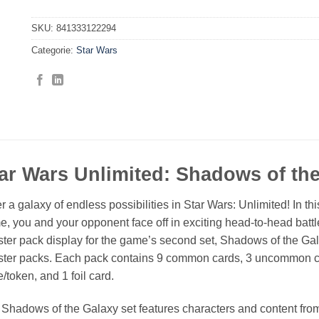
SKU:
841333122294
Categorie:
Star Wars
ar Wars Unlimited: Shadows of th
r a galaxy of endless possibilities in Star Wars: Unlimited! In th
, you and your opponent face off in exciting head-to-head battles
ter pack display for the game’s second set, Shadows of the Gala
ter packs. Each pack contains 9 common cards, 3 uncommon card
/token, and 1 foil card.
Shadows of the Galaxy set features characters and content fro