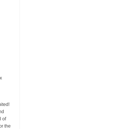
x
ited!
and
l of
or the