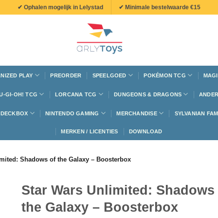
✔ Ophalen mogelijk in Lelystad
✔ Minimale bestelwaarde €15
NIZED PLAY
PREORDER
SPEELGOED
POKÉMON TCG
MAGI
U-GI-OH! TCG
LORCANA TCG
DUNGEONS & DRAGONS
ANDER
N DECKBOX
NINTENDO GAMING
MERCHANDISE
SYLVANIAN FAM
MERKEN / LICENTIES
DOWNLOAD
imited: Shadows of the Galaxy – Boosterbox
Star Wars Unlimited: Shadows 
the Galaxy – Boosterbox