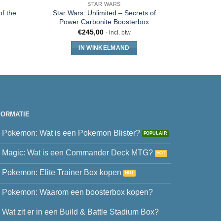
STAR WARS
of the
Star Wars: Unlimited – Secrets of
Star War
Power Carbonite Boosterbox
Power 
€
245,00
€
22
- incl. btw
IN WINKELMAND
FORMATIE
Pokemon: Wat is een Pokemon Blister?
Magic: Wat is een Commander Deck MTG?
Pokemon: Elite Trainer Box kopen
Pokemon: Waarom een boosterbox kopen?
Wat zit er in een Build & Battle Stadium Box?