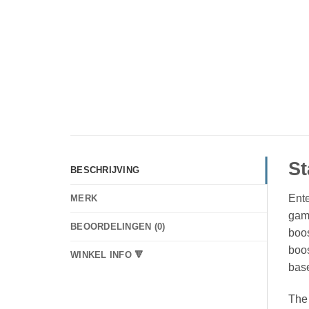
St
BESCHRIJVING
Ente
MERK
game
BEOORDELINGEN (0)
boos
boos
WINKEL INFO 🔻
base
The 