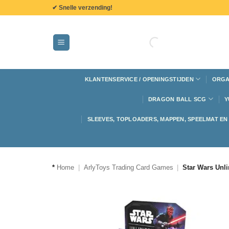
de
✔ Snelle verzending!
inhoud
KLANTENSERVICE / OPENINGSTIJDEN
ORGA
DRAGON BALL SCG
Y
SLEEVES, TOPLOADERS, MAPPEN, SPEELMAT E
*
Home
|
ArlyToys Trading Card Games
|
Star Wars Unl