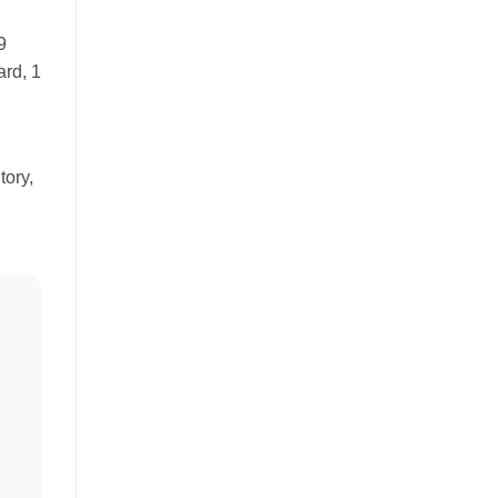
9
rd, 1
tory,