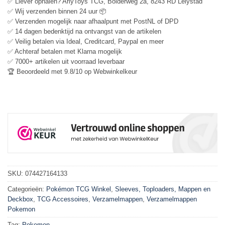
✅ Liever ophalen? ArlyToys TCG, Bolderweg 2a, 8243 RD Lelystad
✅ Wij verzenden binnen 24 uur 📦
✅ Verzenden mogelijk naar afhaalpunt met PostNL of DPD
✅ 14 dagen bedenktijd na ontvangst van de artikelen
✅ Veilig betalen via Ideal, Creditcard, Paypal en meer
✅ Achteraf betalen met Klarna mogelijk
✅ 7000+ artikelen uit voorraad leverbaar
🏆 Beoordeeld met 9.8/10 op Webwinkelkeur
SKU:
074427164133
Categorieën:
Pokémon TCG Winkel
,
Sleeves, Toploaders, Mappen en
Deckbox
,
TCG Accessoires
,
Verzamelmappen
,
Verzamelmappen
Pokemon
Tag:
Pokemon