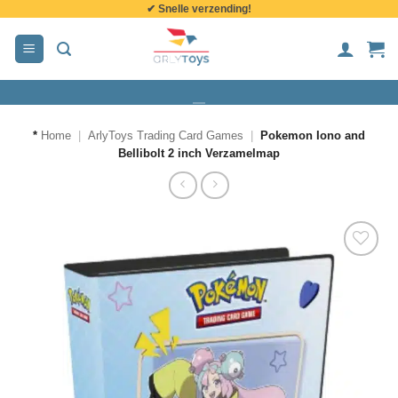
✔ Snelle verzending!
de
inhoud
*
Home
|
ArlyToys Trading Card Games
|
Pokemon Iono and
Bellibolt 2 inch Verzamelmap