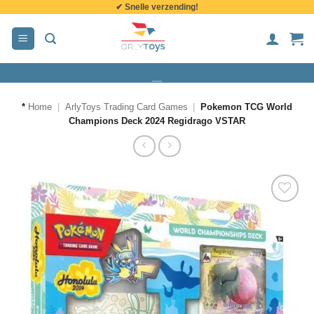
✔ Snelle verzending!
de
inhoud
*
Home
|
ArlyToys Trading Card Games
|
Pokemon TCG World
Champions Deck 2024 Regidrago VSTAR