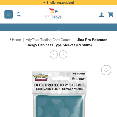
✔ Snelle verzending!
de
inhoud
*
Home
|
ArlyToys Trading Card Games
|
Ultra Pro Pokemon
Energy Darkness Type Sleeves (65 stuks)