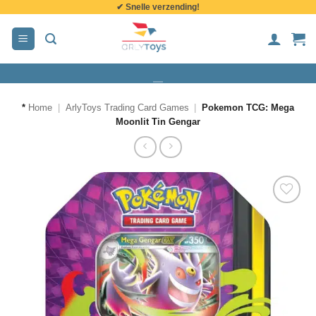
✔ Snelle verzending!
de
inhoud
*
Home
|
ArlyToys Trading Card Games
|
Pokemon TCG: Mega
Moonlit Tin Gengar