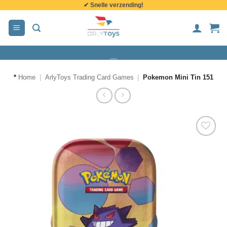
✔ Snelle verzending!
de
inhoud
*
Home
|
ArlyToys Trading Card Games
|
Pokemon Mini Tin 151