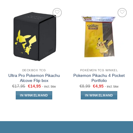
DECKBOX TCG
POKÉMON TCG WINKEL
Ultra Pro Pokemon Pikachu
Pokemon Pikachu 4 Pocket
Alcove Flip box
Portfolio
€
17,95
€
14,95
€
8,99
€
4,95
- incl. btw
- incl. btw
IN WINKELMAND
IN WINKELMAND