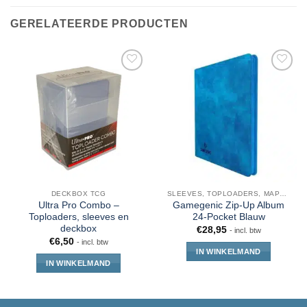
GERELATEERDE PRODUCTEN
DECKBOX TCG
SLEEVES, TOPLOADERS, MAPPEN EN DECKBOX
Ultra Pro Combo –
Gamegenic Zip-Up Album
Toploaders, sleeves en
24-Pocket Blauw
deckbox
€
28,95
- incl. btw
€
6,50
- incl. btw
IN WINKELMAND
IN WINKELMAND