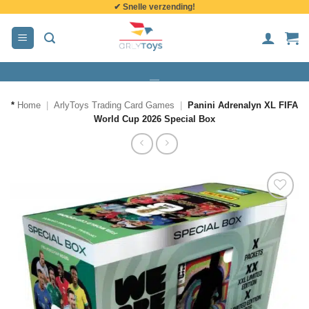
✔ Snelle verzending!
de
inhoud
*
Home
|
ArlyToys Trading Card Games
|
Panini Adrenalyn XL FIFA
World Cup 2026 Special Box