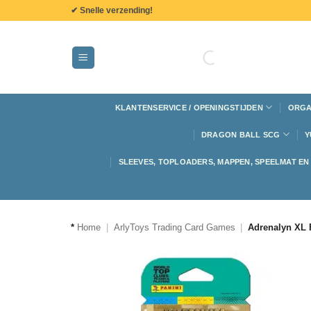
de
✔ Snelle verzending!
inhoud
KLANTENSERVICE / OPENINGSTIJDEN
ORGA
DRAGON BALL SCG
Y
SLEEVES, TOPLOADERS, MAPPEN, SPEELMAT E
*
Home
|
ArlyToys Trading Card Games
|
Adrenalyn XL 