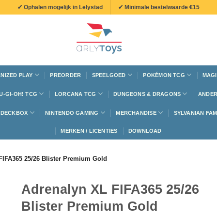
✔ Ophalen mogelijk in Lelystad
✔ Minimale bestelwaarde €15
NIZED PLAY
PREORDER
SPEELGOED
POKÉMON TCG
MAGI
U-GI-OH! TCG
LORCANA TCG
DUNGEONS & DRAGONS
ANDER
N DECKBOX
NINTENDO GAMING
MERCHANDISE
SYLVANIAN FAM
MERKEN / LICENTIES
DOWNLOAD
FIFA365 25/26 Blister Premium Gold
Adrenalyn XL FIFA365 25/26
Blister Premium Gold