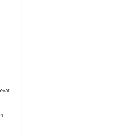
evat:
en