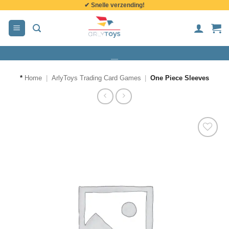
✔ Snelle verzending!
de
inhoud
*
Home
|
ArlyToys Trading Card Games
|
One Piece Sleeves