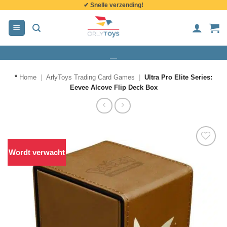
✔ Snelle verzending!
de
inhoud
*
Home
|
ArlyToys Trading Card Games
|
Ultra Pro Elite Series:
Eevee Alcove Flip Deck Box
Wordt verwacht