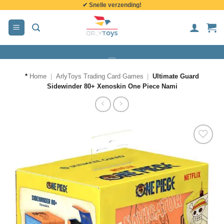
✔ Snelle verzending!
de
inhoud
*
Home
|
ArlyToys Trading Card Games
|
Ultimate Guard
Sidewinder 80+ Xenoskin One Piece Nami