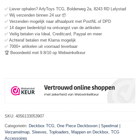
✅ Liever ophalen? ArlyToys TCG, Bolderweg 2a, 8243 RD Lelystad
✅ Wij verzenden binnen 24 uur 📦
✅ Verzenden mogelijk naar afhaalpunt met PostNL of DPD
✅ 14 dagen bedenktijd na ontvangst van de artikelen
✅ Veilig betalen via Ideal, Creditcard, Paypal en meer
✅ Achteraf betalen met Klarna mogelijk
✅ 7000+ artikelen uit voorraad leverbaar
🏆 Beoordeeld met 9.8/10 op Webwinkelkeur
SKU:
4056133053907
Categorieën:
Deckbox TCG
,
One Piece Deckboxen | Speelmat |
Verzamelmap
,
Sleeves, Toploaders, Mappen en Deckbox
,
TCG
Accessoires