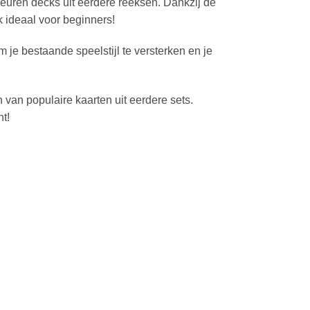
leuren decks uit eerdere reeksen. Dankzij de
k ideaal voor beginners!
 je bestaande speelstijl te versterken en je
 van populaire kaarten uit eerdere sets.
nt!