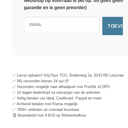
webshop op voorraad is (let op: dit geeft geen
garantie en is geen preorder)
✅ Liever ophalen? ArlyToys TCG, Bolderweg 2a, 8243 RD Lelystad
✅ Wij verzenden binnen 24 uur 📦
✅ Verzenden mogelijk naar afhaalpunt met PostNL of DPD
✅ 14 dagen bedenktijd na ontvangst van de artikelen
✅ Veilig betalen via Ideal, Creditcard, Paypal en meer
✅ Achteraf betalen met Klarna mogelijk
✅ 7000+ artikelen uit voorraad leverbaar
🏆 Beoordeeld met 9.8/10 op Webwinkelkeur