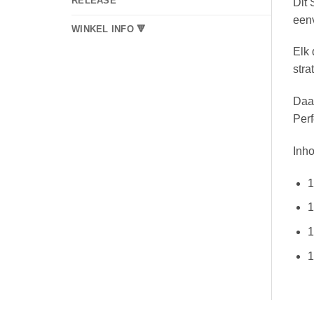
RELEASE
Dit 
eenv
WINKEL INFO 🔻
Elk 
stra
Daar
Perf
Inh
1
1
1
1