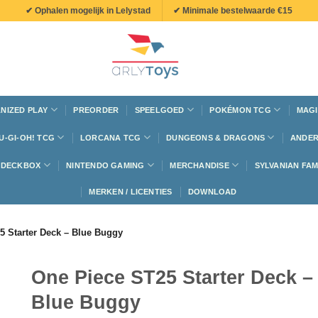
✔ Ophalen mogelijk in Lelystad
✔ Minimale bestelwaarde €15
NIZED PLAY
PREORDER
SPEELGOED
POKÉMON TCG
MAGI
U-GI-OH! TCG
LORCANA TCG
DUNGEONS & DRAGONS
ANDER
N DECKBOX
NINTENDO GAMING
MERCHANDISE
SYLVANIAN FAM
MERKEN / LICENTIES
DOWNLOAD
5 Starter Deck – Blue Buggy
One Piece ST25 Starter Deck –
Blue Buggy