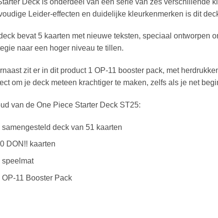
Starter Deck is onderdeel van een serie van zes verschillende k
oudige Leider-effecten en duidelijke kleurkenmerken is dit dec
deck bevat 5 kaarten met nieuwe teksten, speciaal ontworpen om
tegie naar een hoger niveau te tillen.
naast zit er in dit product 1 OP-11 booster pack, met herdrukken
ect om je deck meteen krachtiger te maken, zelfs als je net begi
oud van de One Piece Starter Deck ST25:
 samengesteld deck van 51 kaarten
0 DON!! kaarten
 speelmat
 OP-11 Booster Pack