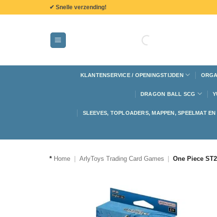
de
✔ Snelle verzending!
inhoud
KLANTENSERVICE / OPENINGSTIJDEN
ORGA
DRAGON BALL SCG
Y
SLEEVES, TOPLOADERS, MAPPEN, SPEELMAT E
*
Home
|
ArlyToys Trading Card Games
|
One Piece ST2