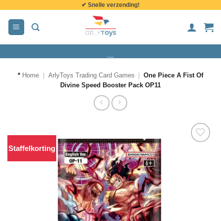
✔ Snelle verzending!
de
inhoud
*
Home
|
ArlyToys Trading Card Games
|
One Piece A Fist Of
Divine Speed Booster Pack OP11
Staffelkorting