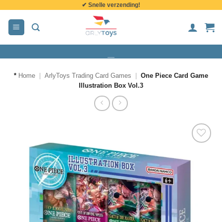
✔ Snelle verzending!
de
inhoud
*
Home
|
ArlyToys Trading Card Games
|
One Piece Card Game
Illustration Box Vol.3