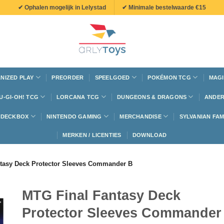
✔ Ophalen mogelijk in Lelystad
✔ Minimale bestelwaarde €15
NIZED PLAY
PREORDER
SPEELGOED
POKÉMON TCG
MAGI
U-GI-OH! TCG
LORCANA TCG
DUNGEONS & DRAGONS
ANDER
N DECKBOX
NINTENDO GAMING
MERCHANDISE
SYLVANIAN FAM
MERKEN / LICENTIES
DOWNLOAD
tasy Deck Protector Sleeves Commander B
MTG Final Fantasy Deck
Protector Sleeves Commander