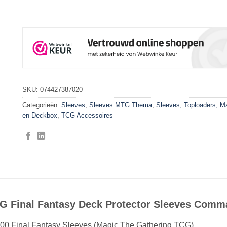
SKU:
074427387020
Categorieën:
Sleeves
,
Sleeves MTG Thema
,
Sleeves, Toploaders, 
en Deckbox
,
TCG Accessoires
G Final Fantasy Deck Protector Sleeves Comm
00 Final Fantasy Sleeves (Magic The Gathering TCG)