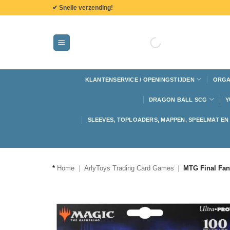
de
✔ Snelle verzending!
inhoud
KLANTENSERVICE / OPENINGSTIJDEN
ORGA
DRAGON BALL SCG
Y
SLEEVES, TOPLOADERS, MAPPEN, SPEELMAT E
*
Home
|
ArlyToys Trading Card Games
|
MTG Final Fan