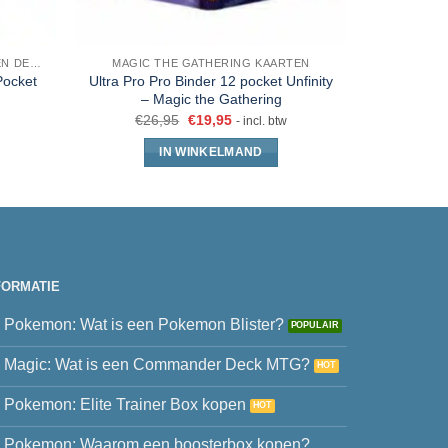
SLEEVES, TOPLOADERS, MAPPEN EN DECKBOX
MAGIC THE GATHERING KAARTEN
DIVE
Pocket
Ultra Pro Pro Binder 12 pocket Unfinity
MTG Comma
– Magic the Gathering
€
26,95
€
19,95
€
- incl. btw
IN WINKELMAND
FORMATIE
Pokemon: Wat is een Pokemon Blister?
Magic: Wat is een Commander Deck MTG?
Pokemon: Elite Trainer Box kopen
Pokemon: Waarom een boosterbox kopen?