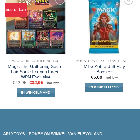
Secret Lair
MAGIC THE GATHERING TCG
BOOSTERS PLAY - DRAFT - SET - COLLECTOR - JUMPSTART
Magic The Gathering Secret
MTG Aetherdrift Play
Lair Sonic Friends Foes |
Booster
WPN Exclusive
€
5,00
- incl. btw
€
42,95
€
32,95
- incl. btw
IN WINKELMAND
IN WINKELMAND
ARLYTOYS | POKEMON WINKEL VAN FLEVOLAND