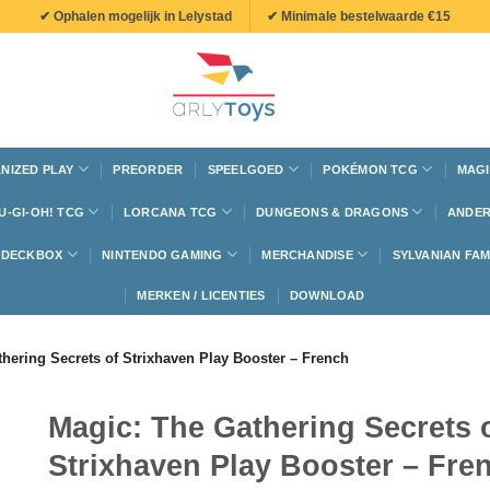
✔ Ophalen mogelijk in Lelystad
✔ Minimale bestelwaarde €15
NIZED PLAY
PREORDER
SPEELGOED
POKÉMON TCG
MAGI
U-GI-OH! TCG
LORCANA TCG
DUNGEONS & DRAGONS
ANDER
N DECKBOX
NINTENDO GAMING
MERCHANDISE
SYLVANIAN FAM
MERKEN / LICENTIES
DOWNLOAD
hering Secrets of Strixhaven Play Booster – French
Magic: The Gathering Secrets 
Strixhaven Play Booster – Fre