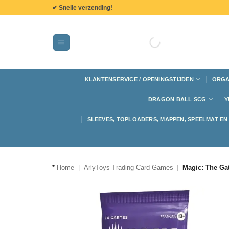
de
✔ Snelle verzending!
inhoud
KLANTENSERVICE / OPENINGSTIJDEN
ORGA
DRAGON BALL SCG
Y
SLEEVES, TOPLOADERS, MAPPEN, SPEELMAT E
*
Home
|
ArlyToys Trading Card Games
|
Magic: The Gat