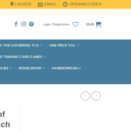
LOCATIE
EMAIL
OPENINGTIJDEN
Login / Registreren
€
0,00
C THE GATHERING TCG
ONE PIECE TCG
E TRADING CARD GAMES
ILIES
MODELBOUW
AANBIEDINGEN ✅
of
nch