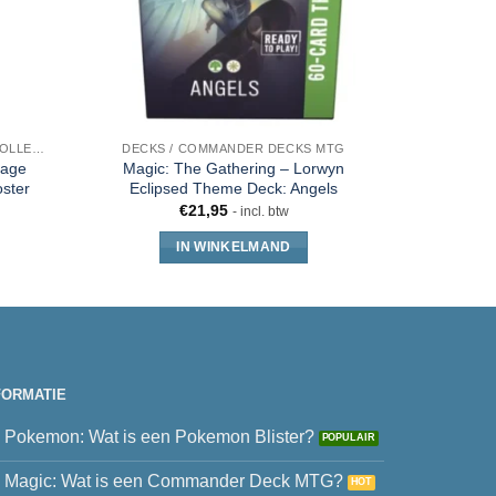
BOOSTERS PLAY - DRAFT - SET - COLLECTOR - JUMPSTART
DECKS / COMMANDER DECKS MTG
nage
Magic: The Gathering – Lorwyn
Magic: the
oster
Eclipsed Theme Deck: Angels
€
21,95
- incl. btw
IN WINKELMAND
FORMATIE
Pokemon: Wat is een Pokemon Blister?
Magic: Wat is een Commander Deck MTG?