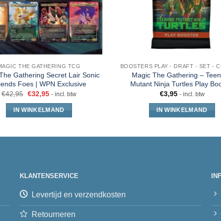
MAGIC THE GATHERING TCG
The Gathering Secret Lair Sonic
Magic The Gathering – Tee
iends Foes | WPN Exclusive
Mutant Ninja Turtles Play Bo
€
42,95
€
32,95
€
3,95
- incl. btw
- incl. btw
IN WINKELMAND
IN WINKELMAND
KLANTENSERVICE
IN
Levertijd en verzendkosten
Retourneren