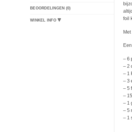
bijz
BEOORDELINGEN (0)
alti
foil
WINKEL INFO 🔻
Met 
Een 
– 6 
– 2 
– 1 
– 3 
– 5 
– 15
– 1 
– 5 
– 1 