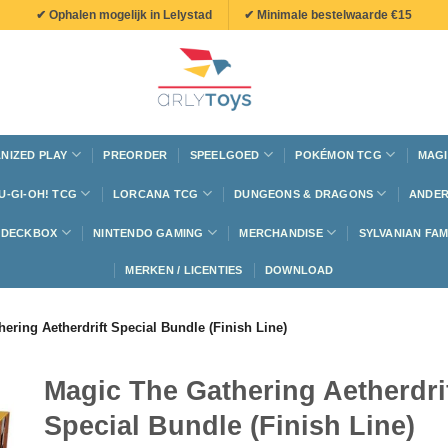
✔ Ophalen mogelijk in Lelystad
✔ Minimale bestelwaarde €15
NIZED PLAY
PREORDER
SPEELGOED
POKÉMON TCG
MAGI
U-GI-OH! TCG
LORCANA TCG
DUNGEONS & DRAGONS
ANDER
N DECKBOX
NINTENDO GAMING
MERCHANDISE
SYLVANIAN FAM
MERKEN / LICENTIES
DOWNLOAD
ering Aetherdrift Special Bundle (Finish Line)
Magic The Gathering Aetherdri
Special Bundle (Finish Line)