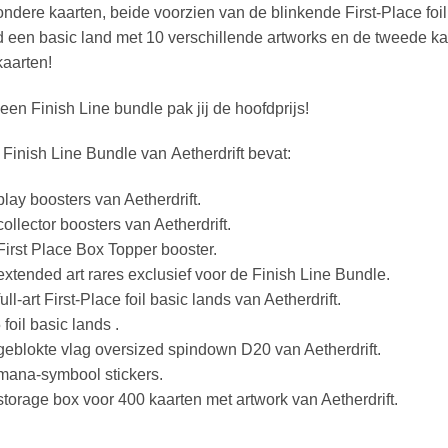
ondere kaarten, beide voorzien van de blinkende First-Place foil
jd een basic land met 10 verschillende artworks en de tweede ka
 kaarten!
een Finish Line bundle pak jij de hoofdprijs!
Finish Line Bundle van Aetherdrift bevat:
play boosters van Aetherdrift.
collector boosters van Aetherdrift.
First Place Box Topper booster.
extended art rares exclusief voor de Finish Line Bundle.
full-art First-Place foil basic lands van Aetherdrift.
 foil basic lands .
geblokte vlag oversized spindown D20 van Aetherdrift.
mana-symbool stickers.
storage box voor 400 kaarten met artwork van Aetherdrift.