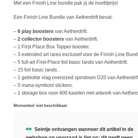
Met een Finish Line bundle pak jij de hoofdprijs!
Een Finish Line Bundle van Aetherdrift bevat:
–
6 play boosters
van Aetherdrift.
–
2 collector boosters
van Aetherdrift.
– 1 First Place Box Topper booster.
– 3 extended art rares exclusief voor de Finish Line Bund
– 5 full-art First-Place foil basic lands van Aetherdrift.
– 15 foil basic lands .
– 1 geblokte vlag oversized spindown D20 van Aetherdrift
– 5 mana-symbool stickers.
– 1 storage box voor 400 kaarten met artwork van Aetherdr
Momenteel niet beschikbaar
👀
Seintje ontvangen wanneer dit artikel in de
webshop op voorraad is (let op: dit geeft geen