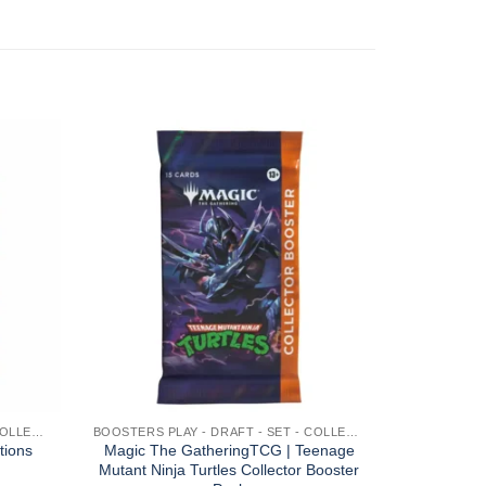
BOOSTERS PLAY - DRAFT - SET - COLLECTOR - JUMPSTART
BOOSTERS PLAY - DRAFT - SET - COLLECTOR - JUMPSTART
DECKS 
tions
Magic The GatheringTCG | Teenage
Magic:
Mutant Ninja Turtles Collector Booster
Eclip