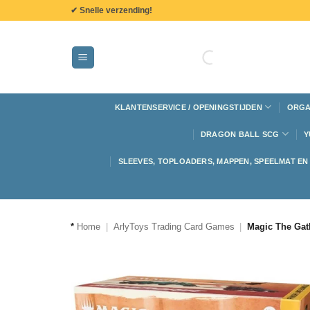
de
✔ Snelle verzending!
inhoud
KLANTENSERVICE / OPENINGSTIJDEN
ORGA
DRAGON BALL SCG
Y
SLEEVES, TOPLOADERS, MAPPEN, SPEELMAT E
*
Home
|
ArlyToys Trading Card Games
|
Magic The Gath