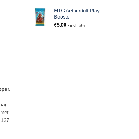
MTG Aetherdrift Play
Booster
€
5,00
- incl. btw
pper.
laag.
 met
e 127