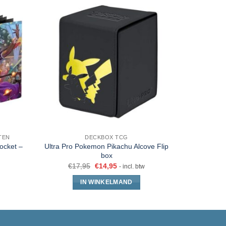
TEN
DECKBOX TCG
pocket –
Ultra Pro Pokemon Pikachu Alcove Flip
Gamege
box
S
€
17,95
€
14,95
- incl. btw
IN WINKELMAND