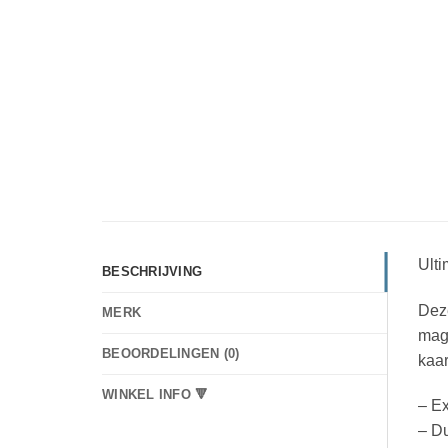
Ult
BESCHRIJVING
Deze
MERK
magn
BEOORDELINGEN (0)
kaar
WINKEL INFO 🔻
– Ex
– D