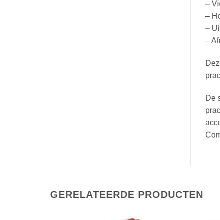
– Vi
– Ho
– Ui
– Af
Dez
prac
De s
prac
acce
Com
GERELATEERDE PRODUCTEN