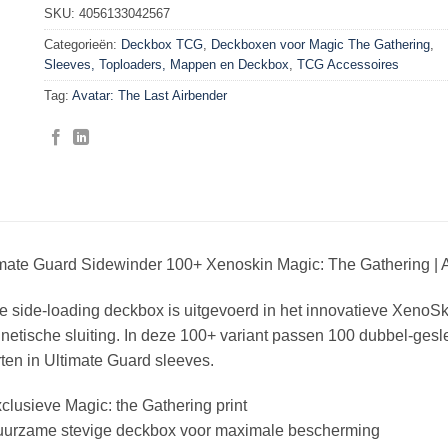
SKU:
4056133042567
Categorieën:
Deckbox TCG
,
Deckboxen voor Magic The Gathering
,
Sleeves, Toploaders, Mappen en Deckbox
,
TCG Accessoires
Tag:
Avatar: The Last Airbender
imate Guard Sidewinder 100+ Xenoskin Magic: The Gathering |
 side-loading deckbox is uitgevoerd in het innovatieve XenoSki
etische sluiting. In deze 100+ variant passen 100 dubbel-ges
ten in Ultimate Guard sleeves.
clusieve Magic: the Gathering print
uurzame stevige deckbox voor maximale bescherming