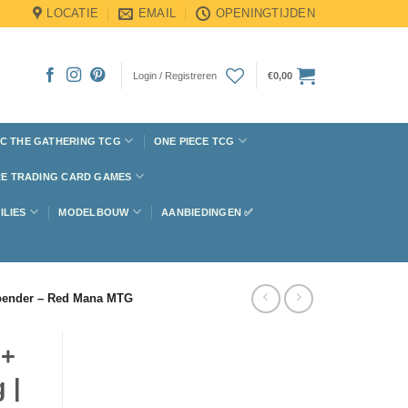
LOCATIE
EMAIL
OPENINGTIJDEN
Login / Registreren
€
0,00
C THE GATHERING TCG
ONE PIECE TCG
E TRADING CARD GAMES
ILIES
MODELBOUW
AANBIEDINGEN ✅
irbender – Red Mana MTG
0+
 |