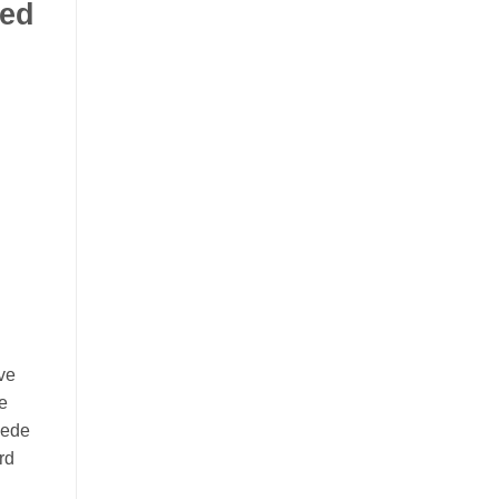
Red
ve
e
vede
rd