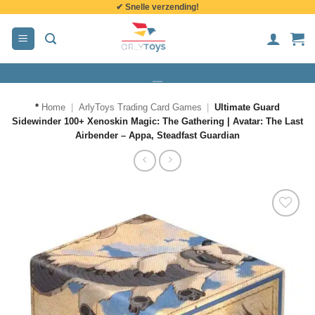
✔ Snelle verzending!
de
inhoud
*
Home
|
ArlyToys Trading Card Games
|
Ultimate Guard
Sidewinder 100+ Xenoskin Magic: The Gathering | Avatar: The Last
Airbender – Appa, Steadfast Guardian