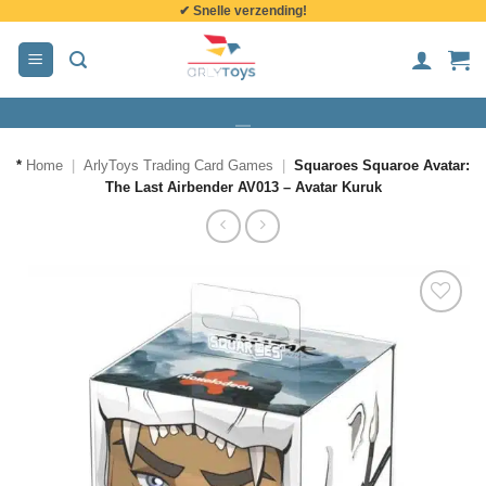
✔ Snelle verzending!
de
inhoud
*
Home
|
ArlyToys Trading Card Games
|
Squaroes Squaroe Avatar:
The Last Airbender AV013 – Avatar Kuruk