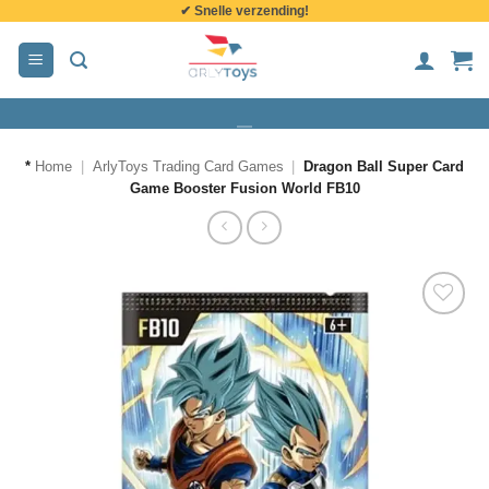
✔ Snelle verzending!
de
inhoud
*
Home
|
ArlyToys Trading Card Games
|
Dragon Ball Super Card
Game Booster Fusion World FB10