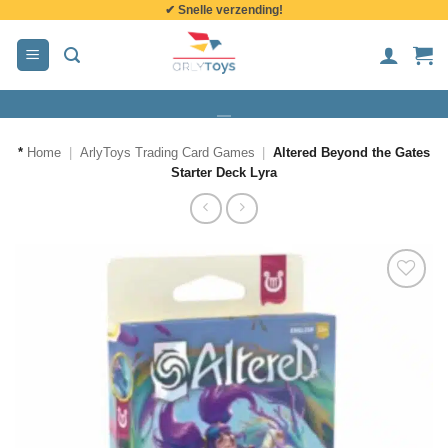
✔ Snelle verzending!
de
inhoud
*
Home
|
ArlyToys Trading Card Games
|
Altered Beyond the Gates
Starter Deck Lyra