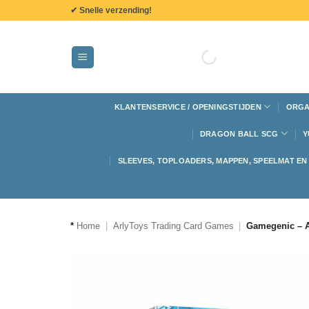
de
✔ Snelle verzending!
inhoud
KLANTENSERVICE / OPENINGSTIJDEN
ORGA
DRAGON BALL SCG
Y
SLEEVES, TOPLOADERS, MAPPEN, SPEELMAT E
*
Home
|
ArlyToys Trading Card Games
|
Gamegenic – A