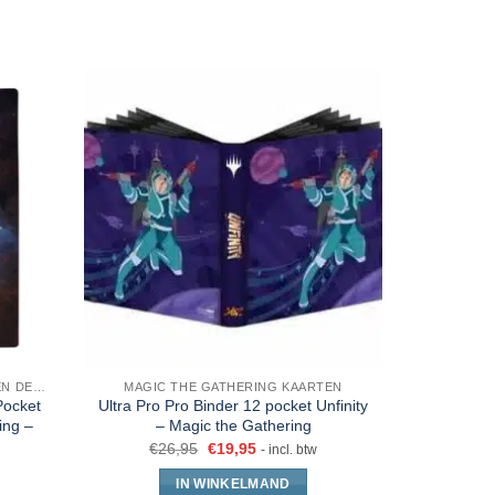
SLEEVES, TOPLOADERS, MAPPEN EN DECKBOX
MAGIC THE GATHERING KAARTEN
Pocket
Ultra Pro Pro Binder 12 pocket Unfinity
Ultra Pro
ing –
– Magic the Gathering
€
26,95
€
19,95
- incl. btw
IN WINKELMAND