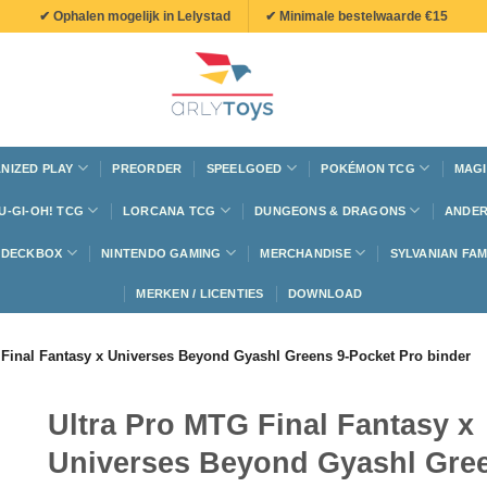
✔ Ophalen mogelijk in Lelystad
✔ Minimale bestelwaarde €15
NIZED PLAY
PREORDER
SPEELGOED
POKÉMON TCG
MAGI
U-GI-OH! TCG
LORCANA TCG
DUNGEONS & DRAGONS
ANDER
N DECKBOX
NINTENDO GAMING
MERCHANDISE
SYLVANIAN FAM
MERKEN / LICENTIES
DOWNLOAD
 Final Fantasy x Universes Beyond Gyashl Greens 9-Pocket Pro binder
Ultra Pro MTG Final Fantasy x
Universes Beyond Gyashl Gre