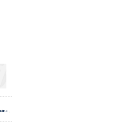
oires
,