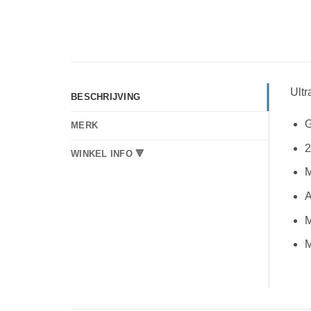
Ult
BESCHRIJVING
G
MERK
2
WINKEL INFO 🔻
M
A
M
M