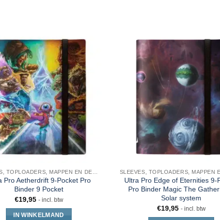
SLEEVES, TOPLOADERS, MAPPEN EN DECKBOX
a Pro Aetherdrift 9-Pocket Pro
Ultra Pro Edge of Eternities 9-
Binder 9 Pocket
Pro Binder Magic The Gather
Solar system
€
19,95
- incl. btw
€
19,95
- incl. btw
IN WINKELMAND