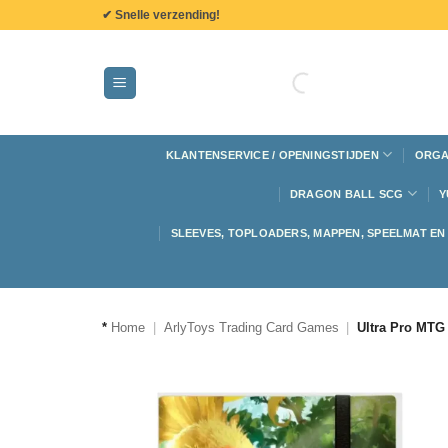
de
✔ Snelle verzending!
inhoud
KLANTENSERVICE / OPENINGSTIJDEN
ORGA
DRAGON BALL SCG
Y
SLEEVES, TOPLOADERS, MAPPEN, SPEELMAT E
*
Home
|
ArlyToys Trading Card Games
|
Ultra Pro MTG