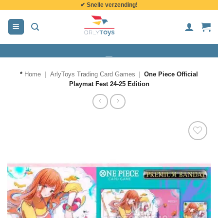
✔ Snelle verzending!
de
inhoud
*
Home
|
ArlyToys Trading Card Games
|
One Piece Official
Playmat Fest 24-25 Edition