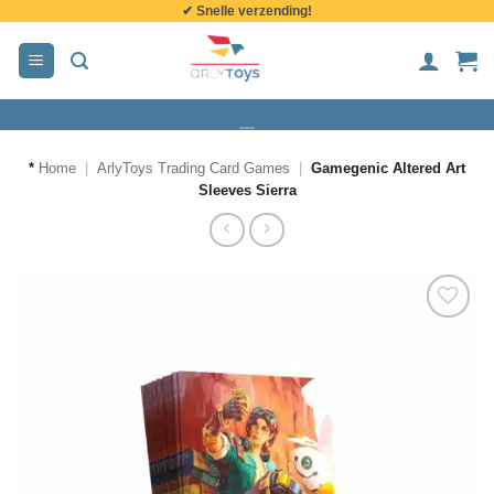
✔ Snelle verzending!
de
inhoud
*
Home
|
ArlyToys Trading Card Games
|
Gamegenic Altered Art
Sleeves Sierra