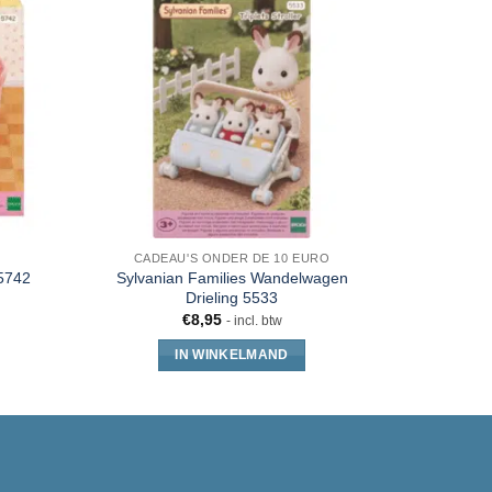
CADEAU'S ONDER DE 10 EURO
CADEA
Sylvanian Families Wandelwagen
Sylva
 5742
Drieling 5533
Pa
€
8,95
- incl. btw
IN WINKELMAND