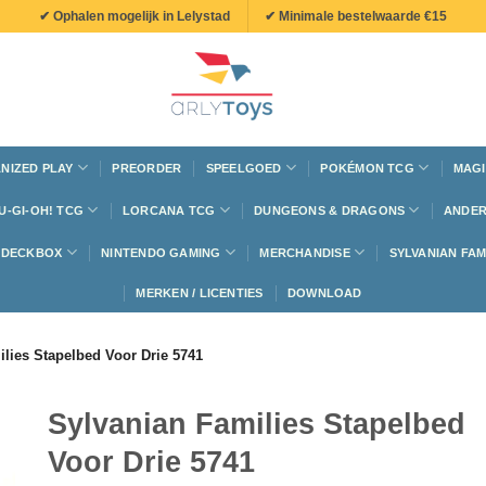
✔ Ophalen mogelijk in Lelystad
✔ Minimale bestelwaarde €15
NIZED PLAY
PREORDER
SPEELGOED
POKÉMON TCG
MAGI
U-GI-OH! TCG
LORCANA TCG
DUNGEONS & DRAGONS
ANDER
N DECKBOX
NINTENDO GAMING
MERCHANDISE
SYLVANIAN FAM
MERKEN / LICENTIES
DOWNLOAD
lies Stapelbed Voor Drie 5741
Sylvanian Families Stapelbed
Voor Drie 5741