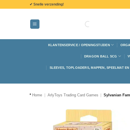
de
✔ Snelle verzending!
inhoud
KLANTENSERVICE / OPENINGSTIJDEN
ORGA
DRAGON BALL SCG
Y
SLEEVES, TOPLOADERS, MAPPEN, SPEELMAT E
*
Home
|
ArlyToys Trading Card Games
|
Sylvanian Fami