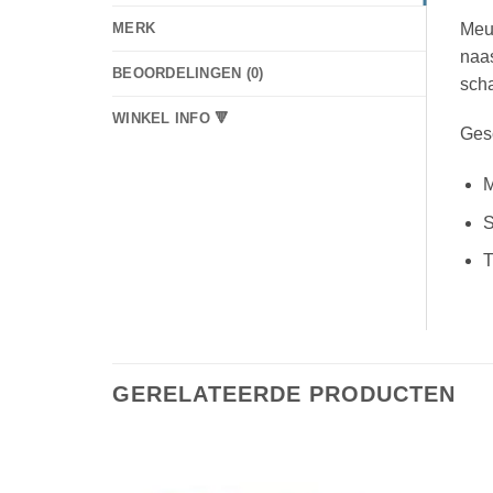
Meub
MERK
naas
BEOORDELINGEN (0)
scha
WINKEL INFO 🔻
Gesc
M
S
T
GERELATEERDE PRODUCTEN