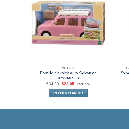
AUTO'S
C
Familie picknick auto Sylvanian
Sylv
Families 5535
€
34,99
€
28,95
- incl. btw
IN WINKELMAND