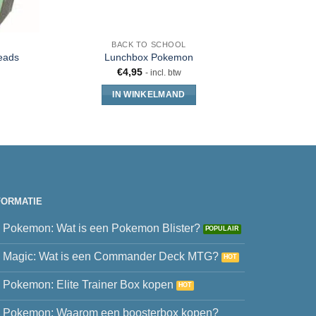
BACK TO SCHOOL
CADEA
Cerda Dis
eads
Lunchbox Pokemon
€
4,95
- incl. btw
IN WINKELMAND
FORMATIE
Pokemon: Wat is een Pokemon Blister?
Magic: Wat is een Commander Deck MTG?
Pokemon: Elite Trainer Box kopen
Pokemon: Waarom een boosterbox kopen?