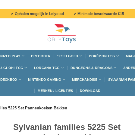
✔ Ophalen mogelijk in Lelystad
✔ Minimale bestelwaarde €15
NIZED PLAY
PREORDER
SPEELGOED
POKÉMON TCG
MAGI
U-GI-OH! TCG
LORCANA TCG
DUNGEONS & DRAGONS
ANDER
N DECKBOX
NINTENDO GAMING
MERCHANDISE
SYLVANIAN FAM
MERKEN / LICENTIES
DOWNLOAD
ilies 5225 Set Pannenkoeken Bakken
Sylvanian families 5225 Set