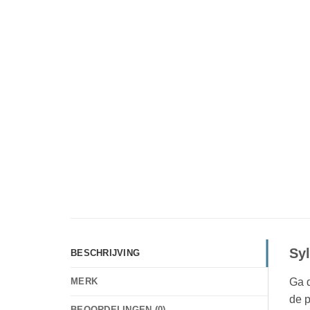
Sy
BESCHRIJVING
Ga d
MERK
de 
BEOORDELINGEN (0)