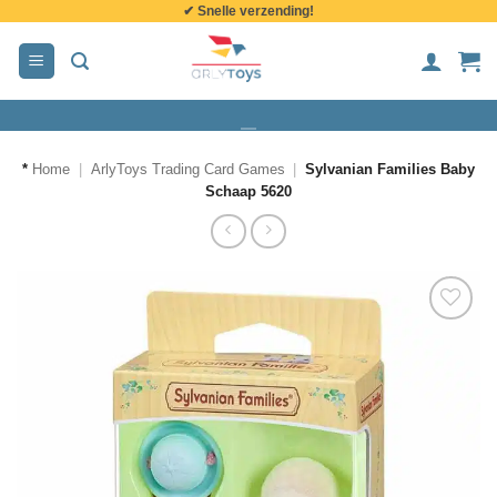
✔ Snelle verzending!
de
inhoud
*
Home
|
ArlyToys Trading Card Games
|
Sylvanian Families Baby
Schaap 5620