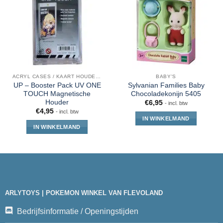
ACRYL CASES / KAART HOUDERS
BABY'S
UP – Booster Pack UV ONE
Sylvanian Families Baby
TOUCH Magnetische
Chocoladekonijn 5405
Houder
€
6,95
- incl. btw
€
4,95
- incl. btw
IN WINKELMAND
IN WINKELMAND
ARLYTOYS | POKEMON WINKEL VAN FLEVOLAND
Bedrijfsinformatie / Openingstijden