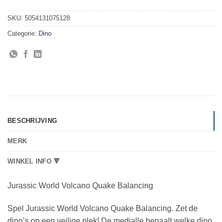
SKU:
5054131075128
Categorie:
Dino
BESCHRIJVING
MERK
WINKEL INFO 🔻
Jurassic World Volcano Quake Balancing
Spel Jurassic World Volcano Quake Balancing. Zet de
dino’s op een veilige plek! De medialle bepaalt welke dino