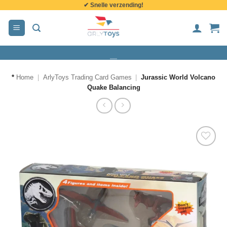
✔ Snelle verzending!
de
inhoud
*
Home
|
ArlyToys Trading Card Games
|
Jurassic World Volcano
Quake Balancing