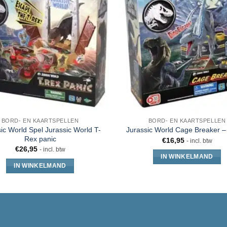
BORD- EN KAARTSPELLEN
BORD- EN KAARTSPELLEN
ic World Spel Jurassic World T-
Jurassic World Cage Breaker 
Rex panic
€
16,95
- incl. btw
€
26,95
- incl. btw
IN WINKELMAND
IN WINKELMAND