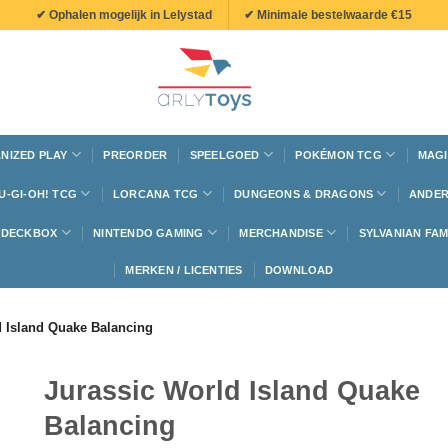
✔ Ophalen mogelijk in Lelystad
✔ Minimale bestelwaarde €15
NIZED PLAY
PREORDER
SPEELGOED
POKÉMON TCG
MAGI
U-GI-OH! TCG
LORCANA TCG
DUNGEONS & DRAGONS
ANDER
N DECKBOX
NINTENDO GAMING
MERCHANDISE
SYLVANIAN FAM
MERKEN / LICENTIES
DOWNLOAD
d Island Quake Balancing
Jurassic World Island Quake
Balancing