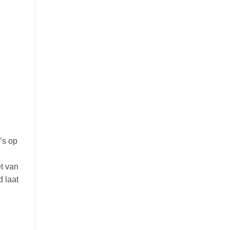
’s op
et van
d laat