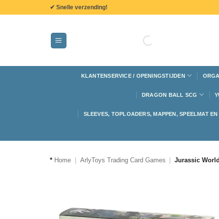
de
✔ Snelle verzending!
inhoud
KLANTENSERVICE / OPENINGSTIJDEN
ORGA
DRAGON BALL SCG
Y
SLEEVES, TOPLOADERS, MAPPEN, SPEELMAT E
*
Home
|
ArlyToys Trading Card Games
|
Jurassic Worl