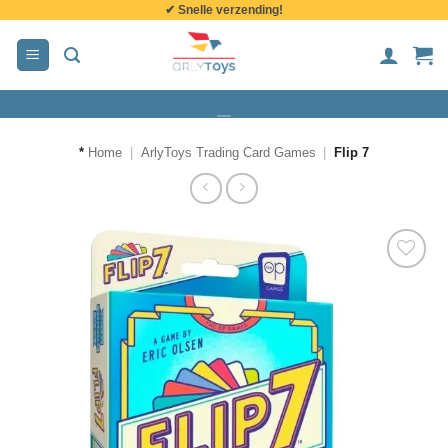
✔ Snelle verzending!
de
inhoud
*
Home
|
ArlyToys Trading Card Games
|
Flip 7