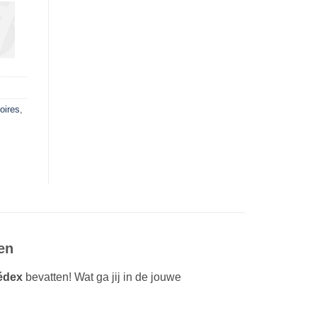
oires
,
en
édex
bevatten! Wat ga jij in de jouwe