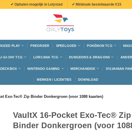
✔ Ophalen mogelijk in Lelystad
✔ Minimale bestelwaarde €15
NIZED PLAY
PREORDER
SPEELGOED
POKÉMON TCG
MAGI
U-GI-OH! TCG
LORCANA TCG
DUNGEONS & DRAGONS
ANDER
N DECKBOX
NINTENDO GAMING
MERCHANDISE
SYLVANIAN FAM
MERKEN / LICENTIES
DOWNLOAD
ket Exo-Tec® Zip Binder Donkergroen (voor 1088 kaarten)
VaultX 16-Pocket Exo-Tec® Zip
Binder Donkergroen (voor 108