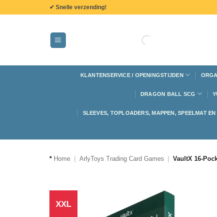
de
✔ Snelle verzending!
inhoud
KLANTENSERVICE / OPENINGSTIJDEN
ORGA
DRAGON BALL SCG
Y
SLEEVES, TOPLOADERS, MAPPEN, SPEELMAT E
*
Home
|
ArlyToys Trading Card Games
|
VaultX 16-Poc
XXL