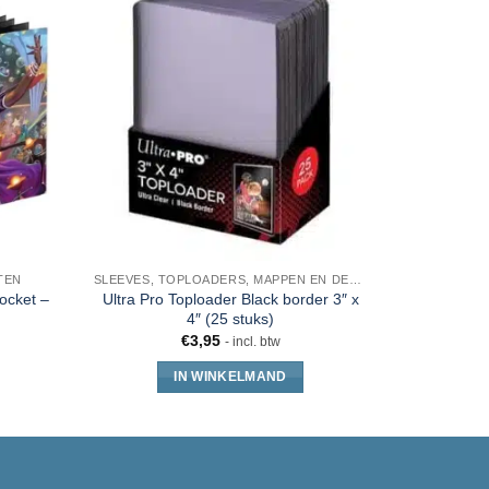
TEN
SLEEVES, TOPLOADERS, MAPPEN EN DECKBOX
MAGIC 
pocket –
Ultra Pro Toploader Black border 3″ x
Ultra Pro P
4″ (25 stuks)
– 
€
3,95
€
26
- incl. btw
IN WINKELMAND