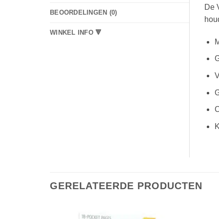
De V
BEOORDELINGEN (0)
hou
WINKEL INFO 🔻
M
G
V
G
C
K
GERELATEERDE PRODUCTEN